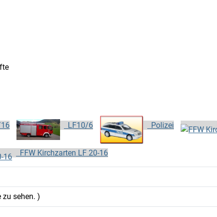
fte
/16
LF10/6
Polizei
FFW Kirchzarten LF 20-16
e zu sehen. )