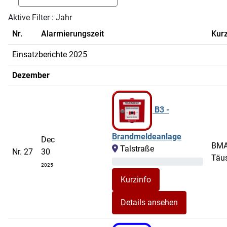
Aktive Filter :
Jahr
Nr.
Alarmierungszeit
Kurz
Einsatzberichte 2025
Dezember
B3 -
Brandmeldeanlage
Dec
BM
Talstraße
Nr. 27
30
Täu
2025
Details ansehen