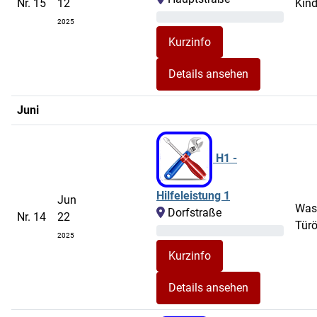
Nr. 15
12
Kin
2025
Details ansehen
Juni
H1 -
Hilfeleistung 1
Jun
Was
Dorfstraße
Nr. 14
22
Tür
2025
Details ansehen