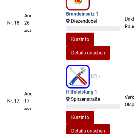
Brandeinsatz 1
Aug
Unkl
Diezendobel
Nr. 18
26
Rau
2025
Details ansehen
H1 -
Hilfeleistung 1
Aug
Verk
Spirzenstraße
Nr. 17
17
Ölsp
2025
Details ansehen