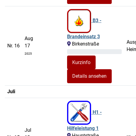
B3 -
Brandeinsatz 3
Aug
Ausg
Birkenstraße
Nr. 16
17
Hei
2025
Details ansehen
Juli
H1 -
Hilfeleistung 1
Jul
Hauptstraße