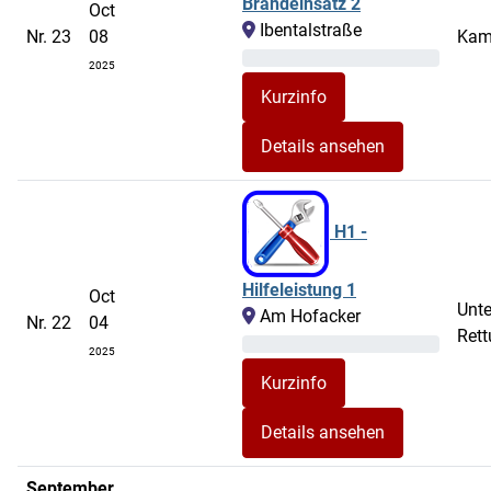
Brandeinsatz 2
Oct
Ibentalstraße
Nr. 23
08
Kam
2025
Details ansehen
H1 -
Hilfeleistung 1
Oct
Unte
Am Hofacker
Nr. 22
04
Rett
2025
Details ansehen
September