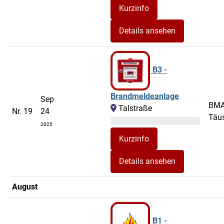
Details ansehen
B3 -
Brandmeldeanlage
Sep
BM
Talstraße
Nr. 19
24
Täu
2025
Details ansehen
August
B1 -