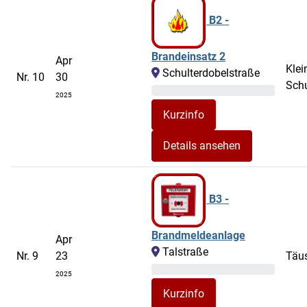
B2 -
Brandeinsatz 2
Apr
Klei
Schulterdobelstraße
Nr. 10
30
Schu
2025
Details ansehen
B3 -
Brandmeldeanlage
Apr
Talstraße
Nr. 9
23
Täu
2025