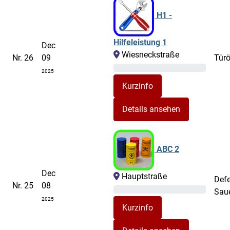
H1 -
Hilfeleistung 1
Dec
Wiesneckstraße
Nr. 26
09
Tür
2025
Details ansehen
ABC 2
Dec
Hauptstraße
Defe
Nr. 25
08
Saue
2025