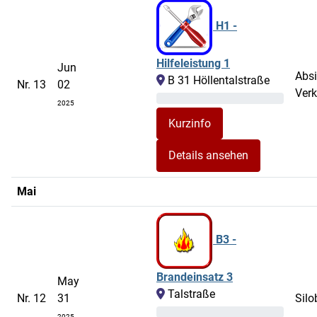
H1 -
Hilfeleistung 1
Jun
Abs
B 31 Höllentalstraße
Nr. 13
02
Verk
2025
Details ansehen
Mai
B3 -
Brandeinsatz 3
May
Talstraße
Nr. 12
31
Silo
2025