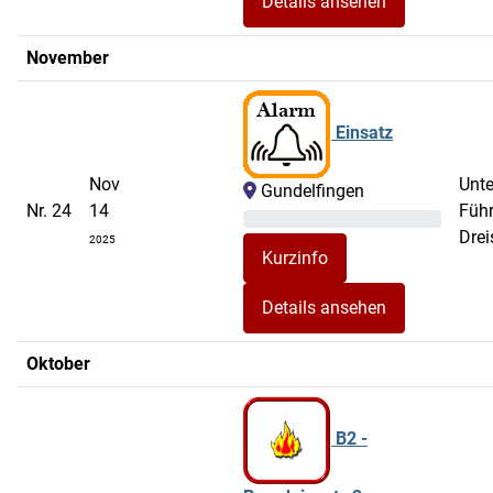
Details ansehen
November
Einsatz
Nov
Unte
Gundelfingen
Nr. 24
14
Füh
Drei
2025
Details ansehen
Oktober
B2 -