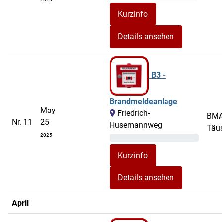
Details ansehen
B3 -
Brandmeldeanlage
May
Friedrich-
BM
Nr. 11
25
Husemannweg
Täu
2025
Details ansehen
April