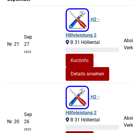
H2 -
Hilfeleistung 2
Sep
Abs
B 31 Höllental
Nr. 21
27
Verk
2025
Details ansehen
H2 -
Hilfeleistung 2
Sep
Abs
B 31 Höllental
Nr. 20
26
Verk
2025