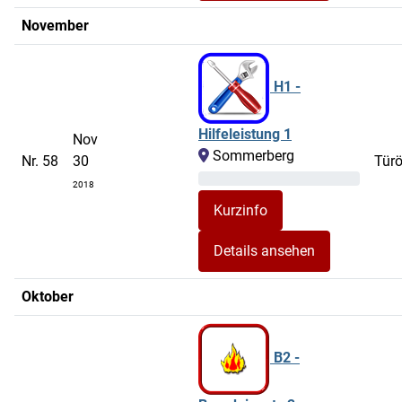
November
H1 -
Hilfeleistung 1
Nov
Sommerberg
Nr. 58
30
Tür
2018
Details ansehen
Oktober
B2 -