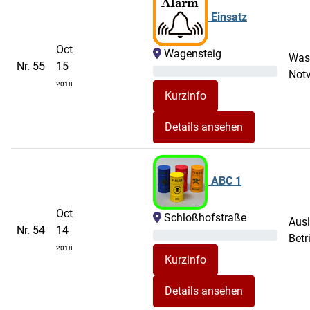
Einsatz
Oct
Wagensteig
Wass
Nr. 55
15
Not
2018
Details ansehen
ABC 1
Oct
Schloßhofstraße
Aus
Nr. 54
14
Betr
2018
Details ansehen