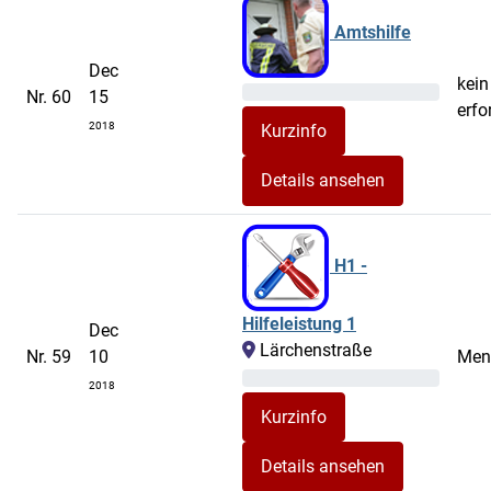
Amtshilfe
Dec
kein
Nr. 60
15
erfo
2018
Details ansehen
H1 -
Hilfeleistung 1
Dec
Lärchenstraße
Nr. 59
10
Men
2018
Details ansehen