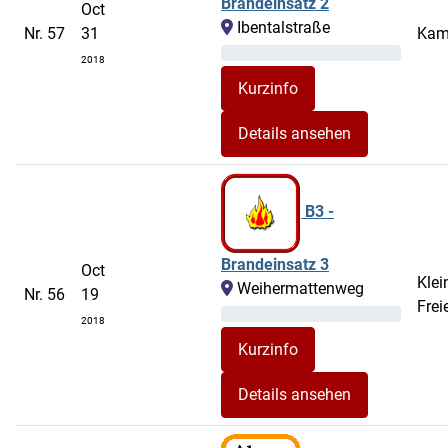
Brandeinsatz 2
Oct
Ibentalstraße
Nr. 57
31
Kam
2018
Details ansehen
B3 -
Brandeinsatz 3
Oct
Klei
Weihermattenweg
Nr. 56
19
Frei
2018
Details ansehen