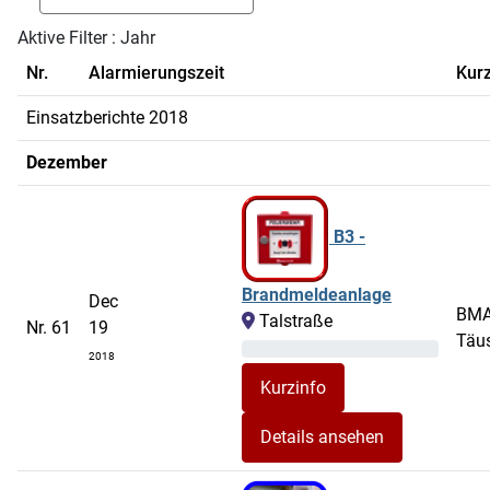
Aktive Filter :
Jahr
Nr.
Alarmierungszeit
Kurz
Einsatzberichte 2018
Dezember
B3 -
Brandmeldeanlage
Dec
BM
Talstraße
Nr. 61
19
Täu
2018
Details ansehen