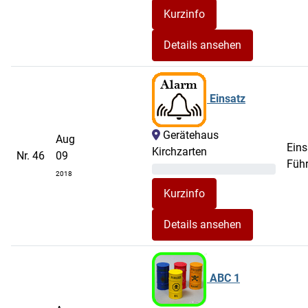
Details ansehen
Einsatz
Gerätehaus
Aug
Eins
Kirchzarten
Nr. 46
09
Füh
2018
Details ansehen
ABC 1