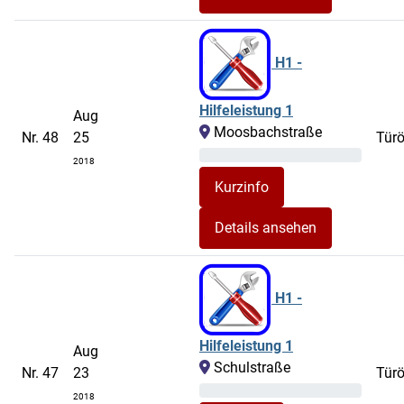
H1 -
Hilfeleistung 1
Aug
Moosbachstraße
Nr. 48
25
Tür
2018
Details ansehen
H1 -
Hilfeleistung 1
Aug
Schulstraße
Nr. 47
23
Tür
2018