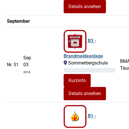
Details ansehen
September
B3 -
Brandmeldeanlage
Sep
BM
Sommerbergschule
Nr. 51
03
Täu
2018
Details ansehen
B1 -