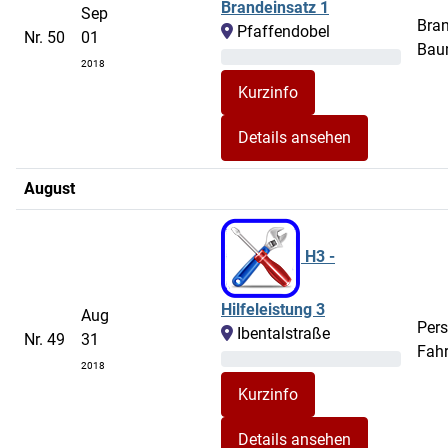
Brandeinsatz 1
Sep
Bra
Pfaffendobel
Nr. 50
01
Ba
2018
Details ansehen
August
H3 -
Hilfeleistung 3
Aug
Pers
Ibentalstraße
Nr. 49
31
Fah
2018
Details ansehen