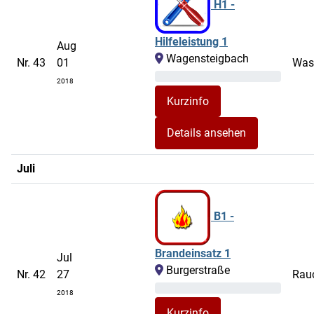
H1 -
Hilfeleistung 1
Aug
Wagensteigbach
Nr. 43
01
Wass
2018
Details ansehen
Juli
B1 -
Brandeinsatz 1
Jul
Burgerstraße
Nr. 42
27
Rau
2018